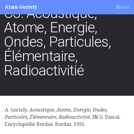
Alain Goriely
Menu
C3: Acoustique,
Atome, Energie,
Ondes, Particules,
Élémentaire,
Radioactivitié
A. Goriely.
Acoustique, Atome, Energie, Ondes,
Particules, Élémentaire, Radioactivitié.
IN G. Pascal.
Encyclopédie Bordas. Bordas. 1991.